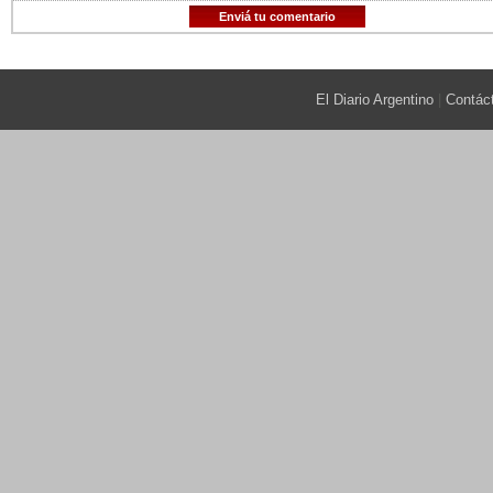
Enviá tu comentario
El Diario Argentino
|
Contác