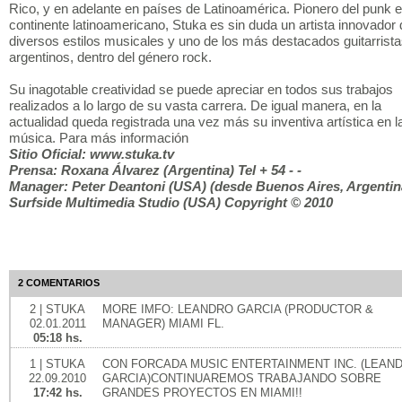
Rico, y en adelante en países de Latinoamérica. Pionero del punk e
continente latinoamericano, Stuka es sin duda un artista innovador 
diversos estilos musicales y uno de los más destacados guitarrist
argentinos, dentro del género rock.
Su inagotable creatividad se puede apreciar en todos sus trabajos
realizados a lo largo de su vasta carrera. De igual manera, en la
actualidad queda registrada una vez más su inventiva artística en l
música. Para más información
Sitio Oficial: www.stuka.tv
Prensa: Roxana Álvarez (Argentina) Tel + 54 - -
Manager: Peter Deantoni (USA) (desde Buenos Aires, Argentina
Surfside Multimedia Studio (USA) Copyright © 2010
2 COMENTARIOS
2 | STUKA
MORE IMFO: LEANDRO GARCIA (PRODUCTOR &
02.01.2011
MANAGER) MIAMI FL.
05:18 hs.
1 | STUKA
CON FORCADA MUSIC ENTERTAINMENT INC. (LEAN
22.09.2010
GARCIA)CONTINUAREMOS TRABAJANDO SOBRE
17:42 hs.
GRANDES PROYECTOS EN MIAMI!!