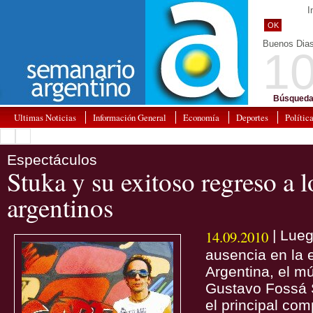
I
OK
Buenos Dia
10
Búsqueda
Ultimas Noticias
Información General
Economía
Deportes
Polític
Espectáculos
Stuka y su exitoso regreso a l
argentinos
14.09.2010
| Lueg
ausencia en la 
Argentina, el mú
Gustavo Fossá 
el principal com