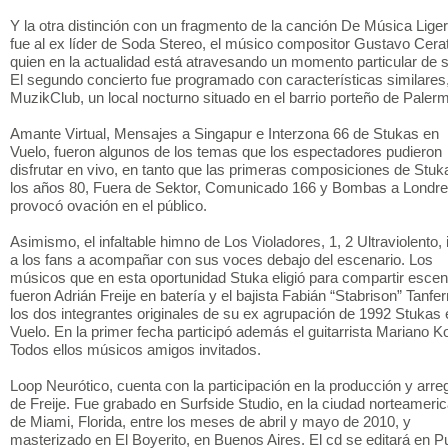
Y la otra distinción con un fragmento de la canción De Música Liger
fue al ex líder de Soda Stereo, el músico compositor Gustavo Cerat
quien en la actualidad está atravesando un momento particular de s
El segundo concierto fue programado con características similares
MuzikClub, un local nocturno situado en el barrio porteño de Paler
Amante Virtual, Mensajes a Singapur e Interzona 66 de Stukas en
Vuelo, fueron algunos de los temas que los espectadores pudieron
disfrutar en vivo, en tanto que las primeras composiciones de Stuk
los años 80, Fuera de Sektor, Comunicado 166 y Bombas a Londre
provocó ovación en el público.
Asimismo, el infaltable himno de Los Violadores, 1, 2 Ultraviolento, 
a los fans a acompañar con sus voces debajo del escenario. Los
músicos que en esta oportunidad Stuka eligió para compartir escen
fueron Adrián Freije en batería y el bajista Fabián “Stabrison” Tanfer
los dos integrantes originales de su ex agrupación de 1992 Stukas 
Vuelo. En la primer fecha participó además el guitarrista Mariano K
Todos ellos músicos amigos invitados.
Loop Neurótico, cuenta con la participación en la producción y arre
de Freije. Fue grabado en Surfside Studio, en la ciudad norteameri
de Miami, Florida, entre los meses de abril y mayo de 2010, y
masterizado en El Boyerito, en Buenos Aires. El cd se editará en P