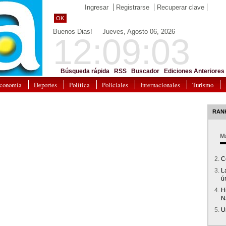
Ingresar
Registrarse
Recuperar clave
OK
Buenos Dias! Jueves, Agosto 06, 2026
12:09:03
Búsqueda rápida
RSS
Buscador
Ediciones Anteriores
conomía
Deportes
Política
Policiales
Internacionales
Turismo
RAN
Má
C
L
ú
Hi
N
U