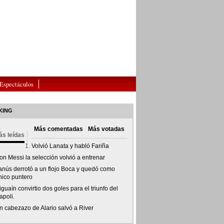
Espectáculos
KING
Más comentadas
Más votadas
s leídas
Volvió Lanata y habló Fariña
on Messi la selección volvió a entrenar
anús derrotó a un flojo Boca y quedó como
nico puntero
guaín convirtio dos goles para el triunfo del
apoli.
n cabezazo de Alario salvó a River