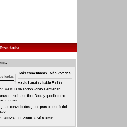
Espectáculos
KING
Más comentadas
Más votadas
s leídas
Volvió Lanata y habló Fariña
on Messi la selección volvió a entrenar
anús derrotó a un flojo Boca y quedó como
nico puntero
guaín convirtio dos goles para el triunfo del
apoli.
n cabezazo de Alario salvó a River