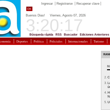
Ingresar
Registrarse
Recuperar clave
OK
Buenos Dias! Viernes, Agosto 07, 2026
3:20:17
Búsqueda rápida
RSS
Buscador
Ediciones Anteriores
conomía
Deportes
Política
Policiales
Internacionales
Turismo
RAN
Má
C
L
ú
Hi
N
U