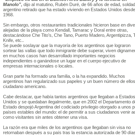
Manolo”,
dijo al matutino, Rubén Duré, de 66 años de edad, solda
argentino retirado que ha estado viviendo en Estados Unidos desd
1968.
Sin embargo, otros restaurantes tradicionales hicieron base en div
alejadas de la playa como Kendall, Tamarac y Doral entre otras,
destacándose Che Tito’s, Che Tano, Puerto Madero, Argentipizza, 
Knife, etc..
Se puede soslayar que la mayoría de los argentinos que lograron
sortear las vallas que todo inmigrante debe superar, viven digname
en muchos casos han desarrollado importantes negocios
independientes o ganándose un lugar en el cuerpo ejecutivo de
empresas internacionales o locales.
Gran parte ha formado una familia, o la ha expandido. Muchos
argentinos han regularizado sus papeles y un buen número de ello
ciudadano americano.
Cabe destacar, que había tantos argentinos que llegaban a Estado
Unidos y se quedaban ilegalmente, que en 2002 el Departamento d
Estado despojó Argentina del codiciado privilegio otorgado a unos 
países estables del mundo: el de permitir a sus ciudadanos venir a
como visitantes sin antes obtener una visa.
La razón era que miles de los argentinos que llegaban sin visa no
retornaban después a su país tras la estancia autorizada de 90 día