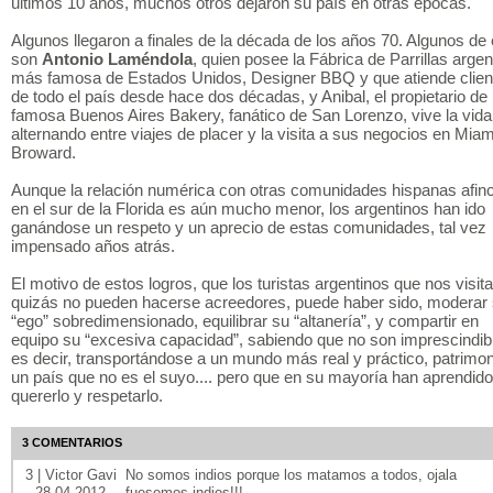
últimos 10 años, muchos otros dejaron su país en otras épocas.
Algunos llegaron a finales de la década de los años 70. Algunos de 
son
Antonio Laméndola
, quien posee la Fábrica de Parrillas argen
más famosa de Estados Unidos, Designer BBQ y que atiende clien
de todo el país desde hace dos décadas, y Anibal, el propietario de 
famosa Buenos Aires Bakery, fanático de San Lorenzo, vive la vida
alternando entre viajes de placer y la visita a sus negocios en Miam
Broward.
Aunque la relación numérica con otras comunidades hispanas afin
en el sur de la Florida es aún mucho menor, los argentinos han ido
ganándose un respeto y un aprecio de estas comunidades, tal vez
impensado años atrás.
El motivo de estos logros, que los turistas argentinos que nos visit
quizás no pueden hacerse acreedores, puede haber sido, moderar
“ego” sobredimensionado, equilibrar su “altanería”, y compartir en
equipo su “excesiva capacidad”, sabiendo que no son imprescindib
es decir, transportándose a un mundo más real y práctico, patrimon
un país que no es el suyo.... pero que en su mayoría han aprendido
quererlo y respetarlo.
3 COMENTARIOS
3 | Victor Gavi
No somos indios porque los matamos a todos, ojala
28.04.2012
fuesemos indios!!!