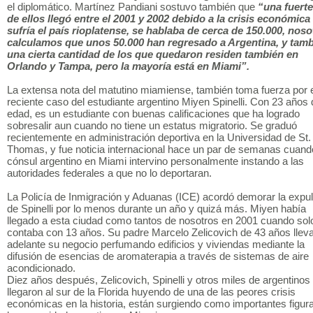
el diplomático. Martínez Pandiani sostuvo también que
“una fuerte
de ellos llegó entre el 2001 y 2002 debido a la crisis económica
sufría el país rioplatense, se hablaba de cerca de 150.000, noso
calculamos que unos 50.000 han regresado a Argentina, y tam
una cierta cantidad de los que quedaron residen también en
Orlando y Tampa, pero la mayoría está en Miami”.
La extensa nota del matutino miamiense, también toma fuerza por 
reciente caso del estudiante argentino Miyen Spinelli. Con 23 años 
edad, es un estudiante con buenas calificaciones que ha logrado
sobresalir aun cuando no tiene un estatus migratorio. Se graduó
recientemente en administración deportiva en la Universidad de St.
Thomas, y fue noticia internacional hace un par de semanas cuand
cónsul argentino en Miami intervino personalmente instando a las
autoridades federales a que no lo deportaran.
La Policía de Inmigración y Aduanas (ICE) acordó demorar la expu
de Spinelli por lo menos durante un año y quizá más. Miyen había
llegado a esta ciudad como tantos de nosotros en 2001 cuando sol
contaba con 13 años. Su padre Marcelo Zelicovich de 43 años llev
adelante su negocio perfumando edificios y viviendas mediante la
difusión de esencias de aromaterapia a través de sistemas de aire
acondicionado.
Diez años después, Zelicovich, Spinelli y otros miles de argentinos
llegaron al sur de la Florida huyendo de una de las peores crisis
económicas en la historia, están surgiendo como importantes figur