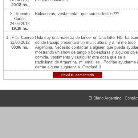
20:18 hs.
2 | Roberto
Boleadoras, vestimenta...que somos Indios???
Carlos
24.03.2012
19:38 hs.
1 | Pilar Cuervo
Hola soy una maestra de kinder en Charlotte, NC. La ecu
11.03.2012
donde trabajo presentara un multicultural y a mi me toco
00:06 hs.
Argentina. Necesito contactar a alguien que pueda ayud
mostrando un show de tango o boleadoras y algunos obje
comida, vestimenta y cualquier otra cosa que se a
tradicional de Argentina. mi email es . Podrian ayudarme 
darme alguna sugerencia. Gracias!!!!
Enviá tu comentario
El Diario Argentino
|
Contác