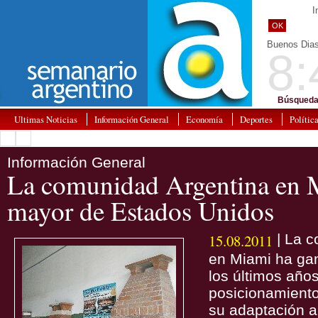
I
OK
Buenos Dia
8:
Búsqueda
Ultimas Noticias
Información General
Economía
Deportes
Polític
Información General
La comunidad Argentina en M
mayor de Estados Unidos
15.08.2011
| La c
en Miami ha ga
los últimos años
posicionamiento
su adaptación a