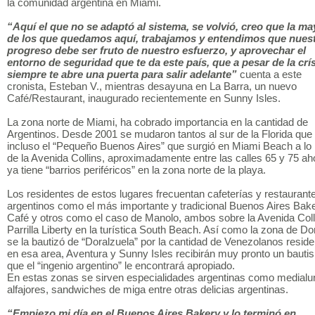
la comunidad argentina en Miami.
“Aquí el que no se adaptó al sistema, se volvió, creo que la ma
de los que quedamos aquí, trabajamos y entendimos que nues
progreso debe ser fruto de nuestro esfuerzo, y aprovechar el
entorno de seguridad que te da este país, que a pesar de la crís
siempre te abre una puerta para salir adelante”
cuenta a este
cronista, Esteban V., mientras desayuna en La Barra, un nuevo
Café/Restaurant, inaugurado recientemente en Sunny Isles.
La zona norte de Miami, ha cobrado importancia en la cantidad de
Argentinos. Desde 2001 se mudaron tantos al sur de la Florida que
incluso el “Pequeño Buenos Aires” que surgió en Miami Beach a lo 
de la Avenida Collins, aproximadamente entre las calles 65 y 75 ah
ya tiene “barrios periféricos” en la zona norte de la playa.
Los residentes de estos lugares frecuentan cafeterías y restaurant
argentinos como el más importante y tradicional Buenos Aires Bak
Café y otros como el caso de Manolo, ambos sobre la Avenida Coll
Parrilla Liberty en la turística South Beach. Así como la zona de Dor
se la bautizó de “Doralzuela” por la cantidad de Venezolanos resid
en esa area, Aventura y Sunny Isles recibirán muy pronto un bauti
que el “ingenio argentino” le encontrará apropiado.
En estas zonas se sirven especialidades argentinas como medialu
alfajores, sandwiches de miga entre otras delicias argentinas.
“Empiezo mi día en el Buenos Aires Bakery y lo terminó en