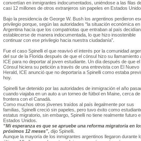
convertían en inmigrantes indocumentados, uniéndose a las filas de
casi 12 millones de otros extranjeros sin papeles en Estados Unido
Bajo la presidencia de George W. Bush los argentinos perdieron es
privilegio porque, según las autoridades “la situación económica en 
Argentina hacía que los compatriotas que entraban al país decidían
establecerse de manera indocumentada, lo que hizo insostenible
continuar con ese privilegio hacia nuestra ciudadanía”.
Fue el caso Spinelli el que reavivó el interés por la comunidad arge
del sur de la Florida después de que el cónsul hizo su llamamiento 
ICE para no deportar al joven estudiante. Un día después de que el
Cónsul hiciera su petición a través de una entrevista con El Nuevo
Herald, ICE anunció que no deportaría a Spinelli como estaba previ
hoy.
Spinelli fue detenido por las autoridades de inmigración el año pas
cuando viajaba en un auto a un torneo de fútbol en Maine, cerca de 
frontera con el Canadá.
Como muchos otros jóvenes traídos al país ilegalmente por sus
familias, Spinelli creció sin papeles, pero tuvo éxito como estudiant
estatus migratorio, sin embargo, Spinelli no tiene realmente futuro 
Estados Unidos.
“Mi esperanza es que se apruebe una reforma migratoria en lo
próximos 12 meses”,
dijo Spinelli.
Aunque la mayoría de los inmigrantes argentinos llegaron durante l