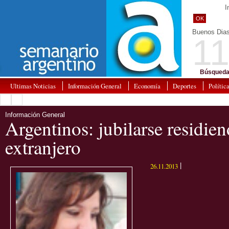
I
OK
Buenos Dia
11
Búsqueda
Ultimas Noticias
Información General
Economía
Deportes
Polític
Información General
Argentinos: jubilarse residien
extranjero
26.11.2013
|