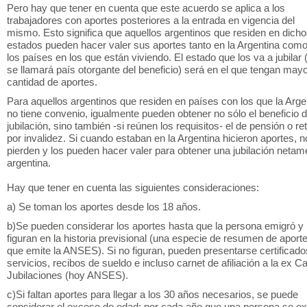
Pero hay que tener en cuenta que este acuerdo se aplica a los
trabajadores con aportes posteriores a la entrada en vigencia del
mismo. Esto significa que aquellos argentinos que residen en dich
estados pueden hacer valer sus aportes tanto en la Argentina com
los países en los que están viviendo. El estado que los va a jubilar 
se llamará país otorgante del beneficio) será en el que tengan may
cantidad de aportes.
Para aquellos argentinos que residen en países con los que la Arge
no tiene convenio, igualmente pueden obtener no sólo el beneficio 
jubilación, sino también -si reúnen los requisitos- el de pensión o ret
por invalidez. Si cuando estaban en la Argentina hicieron aportes, n
pierden y los pueden hacer valer para obtener una jubilación netam
argentina.
Hay que tener en cuenta las siguientes consideraciones:
a) Se toman los aportes desde los 18 años.
b)Se pueden considerar los aportes hasta que la persona emigró y
figuran en la historia previsional (una especie de resumen de aport
que emite la ANSES). Si no figuran, pueden presentarse certificado
servicios, recibos de sueldo e incluso carnet de afiliación a la ex C
Jubilaciones (hoy ANSES).
c)Si faltan aportes para llegar a los 30 años necesarios, se puede
considerar el exceso de edad: por cada año que una persona se e