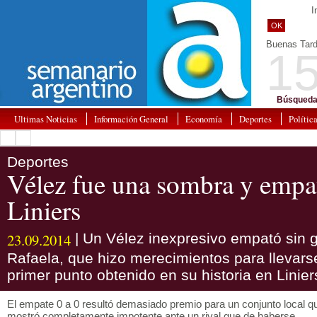
I
OK
Buenas Tar
15
Búsqueda
Ultimas Noticias
Información General
Economía
Deportes
Polític
Deportes
Vélez fue una sombra y empat
Liniers
23.09.2014
| Un Vélez inexpresivo empató sin g
Rafaela, que hizo merecimientos para llevars
primer punto obtenido en su historia en Linier
El empate 0 a 0 resultó demasiado premio para un conjunto local q
mostró completamente impotente ante un rival que de haberse