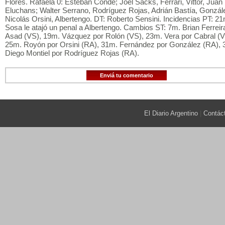
Flores. Rafaela 0: Esteban Conde; Joel Sacks, Ferrari, Vittor, Juan
Eluchans; Walter Serrano, Rodríguez Rojas, Adrián Bastía, Gonzál
Nicolás Orsini, Albertengo. DT: Roberto Sensini. Incidencias PT: 21
Sosa le atajó un penal a Albertengo. Cambios ST: 7m. Brian Ferreir
Asad (VS), 19m. Vázquez por Rolón (VS), 23m. Vera por Cabral (V
25m. Royón por Orsini (RA), 31m. Fernández por González (RA), 
Diego Montiel por Rodríguez Rojas (RA).
Enviá tu comentario
El Diario Argentino
|
Contác