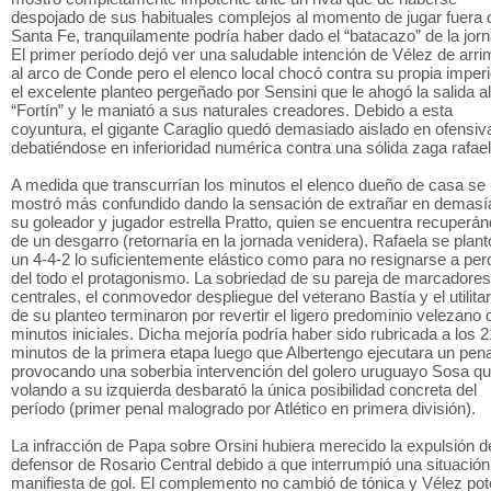
despojado de sus habituales complejos al momento de jugar fuera 
Santa Fe, tranquilamente podría haber dado el “batacazo” de la jor
El primer período dejó ver una saludable intención de Vélez de arr
al arco de Conde pero el elenco local chocó contra su propia imperi
el excelente planteo pergeñado por Sensini que le ahogó la salida al
“Fortín” y le maniató a sus naturales creadores. Debido a esta
coyuntura, el gigante Caraglio quedó demasiado aislado en ofensiv
debatiéndose en inferioridad numérica contra una sólida zaga rafael
A medida que transcurrían los minutos el elenco dueño de casa se
mostró más confundido dando la sensación de extrañar en demasí
su goleador y jugador estrella Pratto, quien se encuentra recuperá
de un desgarro (retornaría en la jornada venidera). Rafaela se plan
un 4-4-2 lo suficientemente elástico como para no resignarse a per
del todo el protagonismo. La sobriedad de su pareja de marcadores
centrales, el conmovedor despliegue del veterano Bastía y el utilita
de su planteo terminaron por revertir el ligero predominio velezano 
minutos iniciales. Dicha mejoría podría haber sido rubricada a los 2
minutos de la primera etapa luego que Albertengo ejecutara un pena
provocando una soberbia intervención del golero uruguayo Sosa qu
volando a su izquierda desbarató la única posibilidad concreta del
período (primer penal malogrado por Atlético en primera división).
La infracción de Papa sobre Orsini hubiera merecido la expulsión d
defensor de Rosario Central debido a que interrumpió una situación
manifiesta de gol. El complemento no cambió de tónica y Vélez pot