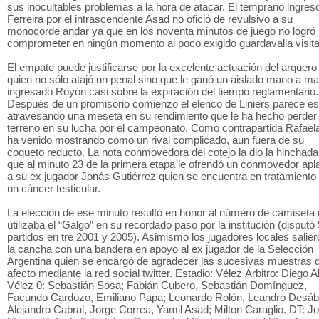
sus inocultables problemas a la hora de atacar. El temprano ingres
Ferreira por el intrascendente Asad no ofició de revulsivo a su
monocorde andar ya que en los noventa minutos de juego no logró
comprometer en ningún momento al poco exigido guardavalla visita
El empate puede justificarse por la excelente actuación del arquero 
quien no sólo atajó un penal sino que le ganó un aislado mano a ma
ingresado Royón casi sobre la expiración del tiempo reglamentario.
Después de un promisorio comienzo el elenco de Liniers parece es
atravesando una meseta en su rendimiento que le ha hecho perder
terreno en su lucha por el campeonato. Como contrapartida Rafael
ha venido mostrando como un rival complicado, aun fuera de su
coqueto reducto. La nota conmovedora del cotejo la dio la hinchada
que al minuto 23 de la primera etapa le ofrendó un conmovedor ap
a su ex jugador Jonás Gutiérrez quien se encuentra en tratamiento
un cáncer testicular.
La elección de ese minuto resultó en honor al número de camiseta
utilizaba el “Galgo” en su recordado paso por la institución (disputó
partidos en tre 2001 y 2005). Asimismo los jugadores locales salier
la cancha con una bandera en apoyo al ex jugador de la Selección
Argentina quien se encargó de agradecer las sucesivas muestras 
afecto mediante la red social twitter. Estadio: Vélez Árbitro: Diego A
Vélez 0: Sebastián Sosa; Fabián Cubero, Sebastián Domínguez,
Facundo Cardozo, Emiliano Papa; Leonardo Rolón, Leandro Desáb
Alejandro Cabral, Jorge Correa, Yamil Asad; Milton Caraglio. DT: J