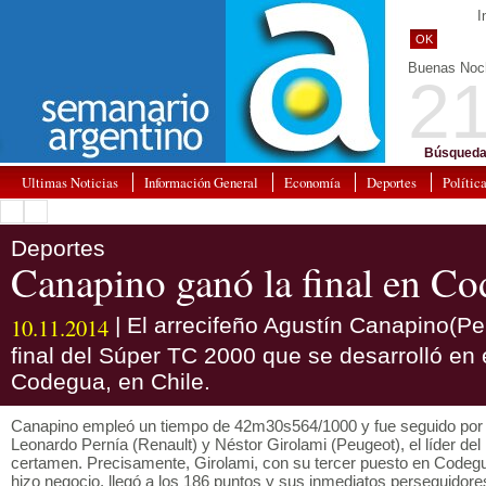
I
OK
Buenas Noc
21
Búsqueda
Ultimas Noticias
Información General
Economía
Deportes
Polític
Deportes
Canapino ganó la final en C
10.11.2014
| El arrecifeño Agustín Canapino(P
final del Súper TC 2000 que se desarrolló en
Codegua, en Chile.
Canapino empleó un tiempo de 42m30s564/1000 y fue seguido por
Leonardo Pernía (Renault) y Néstor Girolami (Peugeot), el líder del
certamen. Precisamente, Girolami, con su tercer puesto en Codeg
hizo negocio, llegó a los 186 puntos y sus inmediatos perseguidore