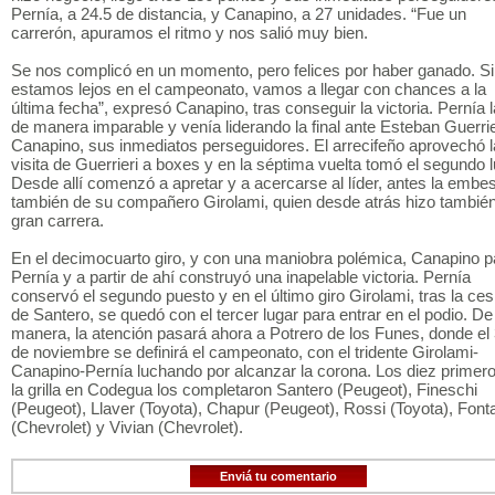
Pernía, a 24.5 de distancia, y Canapino, a 27 unidades. “Fue un
carrerón, apuramos el ritmo y nos salió muy bien.
Se nos complicó en un momento, pero felices por haber ganado. Si
estamos lejos en el campeonato, vamos a llegar con chances a la
última fecha”, expresó Canapino, tras conseguir la victoria. Pernía 
de manera imparable y venía liderando la final ante Esteban Guerrie
Canapino, sus inmediatos perseguidores. El arrecifeño aprovechó l
visita de Guerrieri a boxes y en la séptima vuelta tomó el segundo l
Desde allí comenzó a apretar y a acercarse al líder, antes la embes
también de su compañero Girolami, quien desde atrás hizo tambié
gran carrera.
En el decimocuarto giro, y con una maniobra polémica, Canapino p
Pernía y a partir de ahí construyó una inapelable victoria. Pernía
conservó el segundo puesto y en el último giro Girolami, tras la ces
de Santero, se quedó con el tercer lugar para entrar en el podio. De
manera, la atención pasará ahora a Potrero de los Funes, donde el
de noviembre se definirá el campeonato, con el tridente Girolami-
Canapino-Pernía luchando por alcanzar la corona. Los diez primer
la grilla en Codegua los completaron Santero (Peugeot), Fineschi
(Peugeot), Llaver (Toyota), Chapur (Peugeot), Rossi (Toyota), Font
(Chevrolet) y Vivian (Chevrolet).
Enviá tu comentario