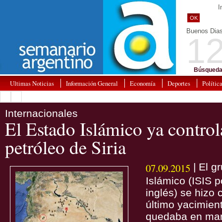
I
OK
Buenos Dia
12
Búsqueda
Ultimas Noticias
Información General
Economía
Deportes
Polític
Internacionales
El Estado Islámico ya control
petróleo de Siria
07.09.2015
| El g
Islámico (ISIS p
inglés) se hizo 
último yacimien
quedaba en mano