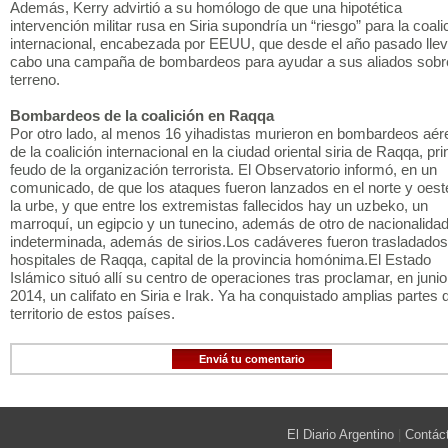
Además, Kerry advirtió a su homólogo de que una hipotética
intervención militar rusa en Siria supondría un “riesgo” para la coali
internacional, encabezada por EEUU, que desde el año pasado llev
cabo una campaña de bombardeos para ayudar a sus aliados sobre
terreno.
Bombardeos de la coalición en Raqqa
Por otro lado, al menos 16 yihadistas murieron en bombardeos aér
de la coalición internacional en la ciudad oriental siria de Raqqa, pri
feudo de la organización terrorista. El Observatorio informó, en un
comunicado, de que los ataques fueron lanzados en el norte y oest
la urbe, y que entre los extremistas fallecidos hay un uzbeko, un
marroquí, un egipcio y un tunecino, además de otro de nacionalida
indeterminada, además de sirios.Los cadáveres fueron trasladados
hospitales de Raqqa, capital de la provincia homónima.El Estado
Islámico situó allí su centro de operaciones tras proclamar, en junio
2014, un califato en Siria e Irak. Ya ha conquistado amplias partes 
territorio de estos países.
Enviá tu comentario
El Diario Argentino
|
Contác