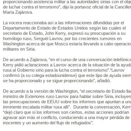
proporcionando asistencia militar a las autoridades sirias con el obj
de luchar contra el terrorismo”, dijo la portavoz oficial de la Canciller
María Zajárova.
La vocera reaccionaba así a las informaciones difundidas por el
Departamento de Estado de Estados Unidos según las cuales el
secretario de Estado, John Kerry, expresó su preocupación a su
homólogo ruso, Serguéi Lavrov, por los crecientes rumores en
Washington acerca de que Moscú estaría llevando a cabo operaci
militares en Siria.
De acuerdo a Zajárova, “en el curso de una conversación telefónica
Kerry pidió aclaraciones a Lavrov acerca de la situación de la ayud
rusa al Gobierno sirio para la lucha contra el terrorismo”.“Lavrov
confirmó (a su colega estadounidense) que este tipo de ayuda sie
se ha proporcionado y se sigue proporcionando”, añadió.
De acuerdo a la versión de Washington, “el secretario de Estado ll
ministro de Exteriores ruso Lavrov para hablar sobre Siria, incluye
las preocupaciones de EEUU sobre los informes que apuntan a un
inminente escalada militar rusa allí”. Durante la conversación, Kerr
“dejó claro que si los informes son ciertos, estas acciones podrían
agravar aún más el conflicto, conduciendo a una mayor pérdida de
inocentes y un aumento del flujo de refugiados”.