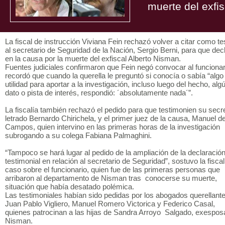
muerte del exfi
La fiscal de instrucción Viviana Fein rechazó volver a citar como te
al secretario de Seguridad de la Nación, Sergio Berni, para que dec
en la causa por la muerte del exfiscal Alberto Nisman.
Fuentes judiciales confirmaron que Fein negó convocar al funcionar
recordó que cuando la querella le preguntó si conocía o sabía “algo
utilidad para aportar a la investigación, incluso luego del hecho, alg
dato o pista de interés, respondió: ´absolutamente nada´”.
La fiscalía también rechazó el pedido para que testimonien su secre
letrado Bernardo Chirichela, y el primer juez de la causa, Manuel d
Campos, quien intervino en las primeras horas de la investigación
subrogando a su colega Fabiana Palmaghini.
“Tampoco se hará lugar al pedido de la ampliación de la declaració
testimonial en relación al secretario de Seguridad”, sostuvo la fiscal
caso sobre el funcionario, quien fue de las primeras personas que
arribaron al departamento de Nisman tras conocerse su muerte,
situación que había desatado polémica.
Las testimoniales habían sido pedidas por los abogados querellant
Juan Pablo Vigliero, Manuel Romero Victorica y Federico Casal,
quienes patrocinan a las hijas de Sandra Arroyo Salgado, exespos
Nisman.