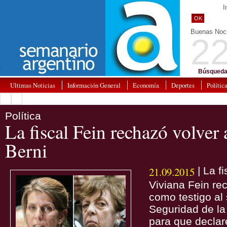
I
OK
Buenas Noc
22
Búsqueda
Ultimas Noticias
Información General
Economía
Deportes
Polític
Política
La fiscal Fein rechazó volver
Berni
21.09.2015
| La fi
Viviana Fein rec
como testigo al 
Seguridad de la
para que declar