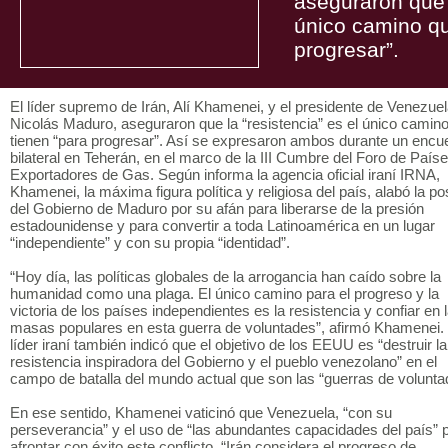
aseguraron que l
único camino qu
progresar”.
El líder supremo de Irán, Alí Khamenei, y el presidente de Venezuel
Nicolás Maduro, aseguraron que la “resistencia” es el único camin
tienen “para progresar”. Así se expresaron ambos durante un encu
bilateral en Teherán, en el marco de la III Cumbre del Foro de País
Exportadores de Gas. Según informa la agencia oficial iraní IRNA,
Khamenei, la máxima figura política y religiosa del país, alabó la po
del Gobierno de Maduro por su afán para liberarse de la presión
estadounidense y para convertir a toda Latinoamérica en un lugar
“independiente” y con su propia “identidad”.
“Hoy día, las políticas globales de la arrogancia han caído sobre la
humanidad como una plaga. El único camino para el progreso y la
victoria de los países independientes es la resistencia y confiar en 
masas populares en esta guerra de voluntades”, afirmó Khamenei. 
líder iraní también indicó que el objetivo de los EEUU es “destruir la
resistencia inspiradora del Gobierno y el pueblo venezolano” en el
campo de batalla del mundo actual que son las “guerras de volunta
En ese sentido, Khamenei vaticinó que Venezuela, “con su
perseverancia” y el uso de “las abundantes capacidades del país” 
afrontar con éxito este conflicto. “Irán considera el progreso de