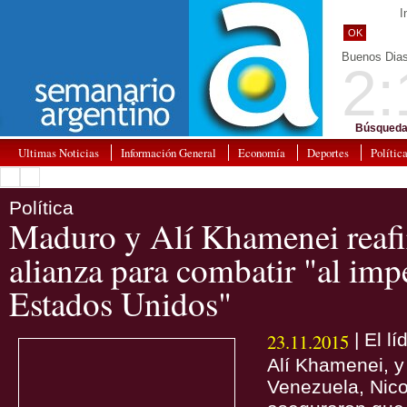
I
OK
Buenos Dia
2:
Búsqueda
Ultimas Noticias
Información General
Economía
Deportes
Polític
Política
Maduro y Alí Khamenei reaf
alianza para combatir "al imp
Estados Unidos"
23.11.2015
| El l
Alí Khamenei, y
Venezuela, Nic