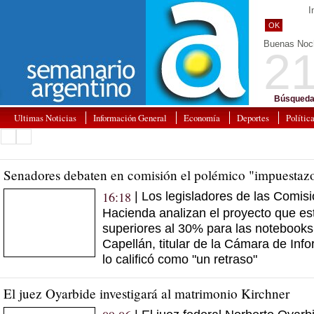
I
OK
Buenas Noc
21
Búsqueda
Ultimas Noticias
Información General
Economía
Deportes
Polític
Senadores debaten en comisión el polémico "impuestaz
16:18
| Los legisladores de las Comis
Hacienda analizan el proyecto que e
superiores al 30% para las notebooks 
Capellán, titular de la Cámara de Inf
lo calificó como "un retraso"
El juez Oyarbide investigará al matrimonio Kirchner