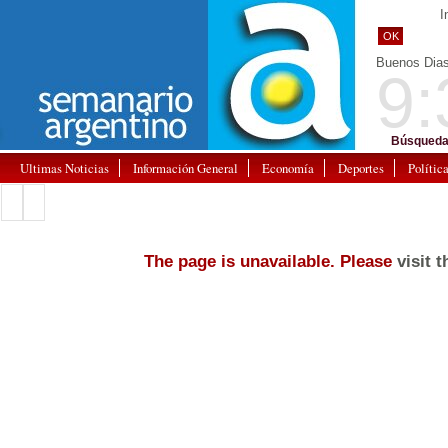
I
OK
Buenos Dia
9:
Búsqueda
Ultimas Noticias
Información General
Economía
Deportes
Polític
The page is unavailable. Please
visit 