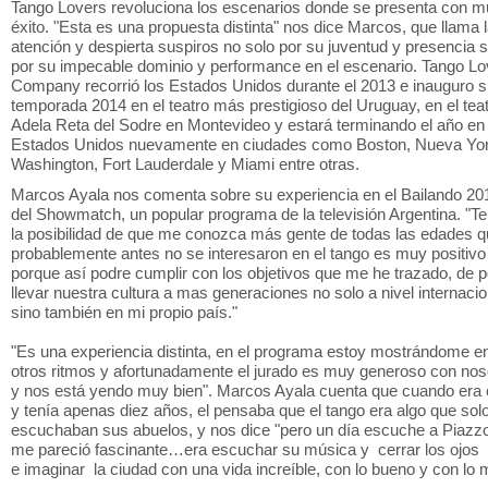
Tango Lovers revoluciona los escenarios donde se presenta con 
éxito. "Esta es una propuesta distinta" nos dice Marcos, que llama 
atención y despierta suspiros no solo por su juventud y presencia s
por su impecable dominio y performance en el escenario. Tango Lo
Company recorrió los Estados Unidos durante el 2013 e inauguro 
temporada 2014 en el teatro más prestigioso del Uruguay, en el tea
Adela Reta del Sodre en Montevideo y estará terminando el año en
Estados Unidos nuevamente en ciudades como Boston, Nueva Yor
Washington, Fort Lauderdale y Miami entre otras.
Marcos Ayala nos comenta sobre su experiencia en el Bailando 20
del Showmatch, un popular programa de la televisión Argentina. "T
la posibilidad de que me conozca más gente de todas las edades 
probablemente antes no se interesaron en el tango es muy positivo
porque así podre cumplir con los objetivos que me he trazado, de 
llevar nuestra cultura a mas generaciones no solo a nivel internacio
sino también en mi propio país."
"Es una experiencia distinta, en el programa estoy mostrándome e
otros ritmos y afortunadamente el jurado es muy generoso con nos
y nos está yendo muy bien". Marcos Ayala cuenta que cuando era 
y tenía apenas diez años, el pensaba que el tango era algo que sol
escuchaban sus abuelos, y nos dice "pero un día escuche a Piazzo
me pareció fascinante…era escuchar su música y cerrar los ojos
e imaginar la ciudad con una vida increíble, con lo bueno y con lo 