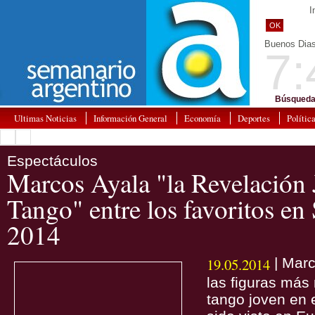
I
OK
Buenos Dia
7:
Búsqueda
Ultimas Noticias
Información General
Economía
Deportes
Polític
Espectáculos
Marcos Ayala "la Revelación 
Tango" entre los favoritos e
2014
19.05.2014
| Marc
las figuras más 
tango joven en 