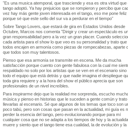
"Es una musica atemporal, que trasciende y esa es otra virtud que 
tango adoptó. Ya hay prejuicios que se rompieron y percibo que ca
vez hay más gente joven interesada en el tango, eso me pone feliz
porque sé que este sello del sur va a perdurar en el tiempo"
Sobre Tango Lovers, que estará de gira en Estados Unidos desde
Octubre, Marcos nos comenta "Dirigir y crear un espectáculo es u
gran responsabilidad pero a la vez un gran placer. Cuando seleccio
cada artista para el show lo que veo es su personalidad y trato que
todos encajen en armonía como piezas de rompecabezas, aparte 
que todos son muy talentosos.
Pienso que esa armonía se transmite en escena. Me da mucha
satisfacción porque cuento con gente fabulosa con la cual me sient
respaldado no solo por los artistas que se ven en el escenario sino
todo el equipo que está detrás y que nadie imagina el despliegue q
toda gira requiere y a la hora del show el público aprecia que son
profesionales de un nivel increíbles.
Para inspirarme dejo que la realidad me sorprenda, escucho much
música y pienso en historias que le suceden a gente común y trato
llevarlas al escenario. Sé que algunos de los temas que toco son u
poco tabú, pero son cosas que pasan en la actualidad, mi guía es 
perder la esencia del tango, pero evolucionando porque para mí
cualquier cosa que no se adapta a los tiempos de hoy y la actualid
muere y siento que el tango tiene esa cualidad, la de evolución y la