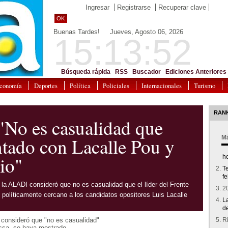
Ingresar
Registrarse
Recuperar clave
OK
Buenas Tardes! Jueves, Agosto 06, 2026
15:13:52
Búsqueda rápida
RSS
Buscador
Ediciones Anteriores
conomía
Deportes
Política
Policiales
Internacionales
Turismo
RAN
"No es casualidad que
ntado con Lacalle Pou y
Má
io"
h
T
fe
 la ALADI consideró que no es casualidad que el líder del Frente
20
olíticamente cercano a los candidatos opositores Luis Lacalle
L
d
 consideró que "no es casualidad"
R
assa, se haya mostrado