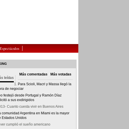
Espectáculos
KING
Más comentadas
Más votadas
s leídas
Para Scioli, Macri y Massa llegó la
ora de negociar
eo festejó desde Portugal y Ramón Díaz
licitó a sus exdirigidos
13- Cuanto cuesta vivir en Buenos Aires
a comunidad Argentina en Miami es la mayor
e Estados Unidos
iver cumplió el sueño americano