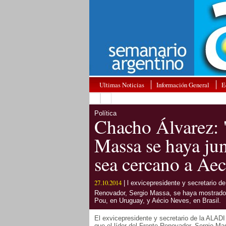
Ultimas Noticias
Información General
E
Política
Chacho Álvarez: 
Massa se haya ju
sea cercano a Aec
27.10.2014
| l exvicepresidente y secretario de
Renovador, Sergio Massa, se haya mostrado p
Pou, en Uruguay, y Aécio Neves, en Brasil.
El exvicepresidente y secretario de la ALADI
que el líder del Frente Renovador, Sergio M