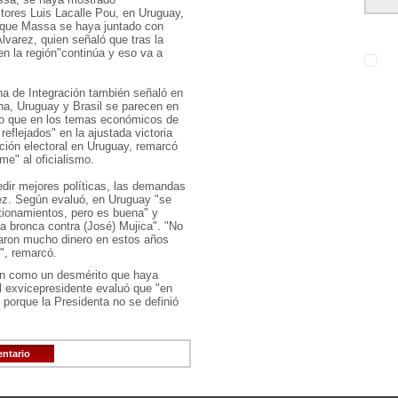
tores Luis Lacalle Pou, en Uruguay,
d que Massa se haya juntado con
lvarez, quien señaló que tras la
 en la región"continúa y eso va a
na de Integración también señaló en
na, Uruguay y Brasil se parecen en
eo que en los temas económicos de
eflejados" en la ajustada victoria
ación electoral en Uruguay, remarcó
me" al oficialismo.
dir mejores políticas, las demandas
rez. Según evaluó, en Uruguay "se
tionamientos, pero es buena" y
 bronca contra (José) Mujica". "No
aron mucho dinero en estos años
", remarcó.
en como un desmérito que haya
el exvicepresidente evaluó que "en
l porque la Presidenta no se definió
entario