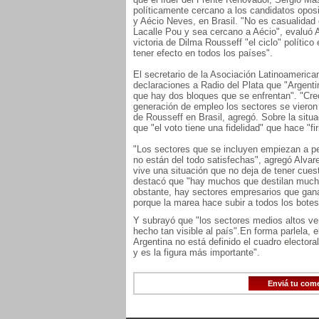
políticamente cercano a los candidatos oposi
y Aécio Neves, en Brasil. "No es casualida
Lacalle Pou y sea cercano a Aécio", evaluó A
victoria de Dilma Rousseff "el ciclo" político
tener efecto en todos los países".
El secretario de la Asociación Latinoamerica
declaraciones a Radio del Plata que "Argenti
que hay dos bloques que se enfrentan". "Cr
generación de empleo los sectores se vieron r
de Rousseff en Brasil, agregó. Sobre la situ
que "el voto tiene una fidelidad" que hace "fir
"Los sectores que se incluyen empiezan a pe
no están del todo satisfechas", agregó Alva
vive una situación que no deja de tener cues
destacó que "hay muchos que destilan mucha
obstante, hay sectores empresarios que gan
porque la marea hace subir a todos los botes
Y subrayó que "los sectores medios altos v
hecho tan visible al país".En forma parlela, 
Argentina no está definido el cuadro electora
y es la figura más importante".
Enviá tu com