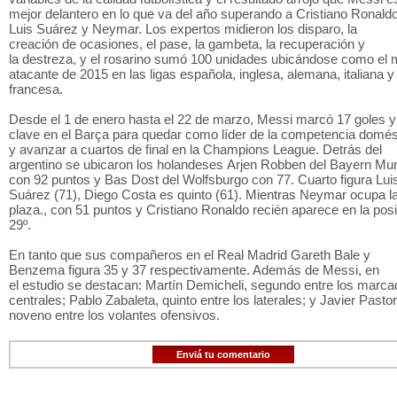
mejor delantero en lo que va del año superando a Cristiano Ronaldo
Luis Suárez y Neymar. Los expertos midieron los disparo, la
creación de ocasiones, el pase, la gambeta, la recuperación y
la destreza, y el rosarino sumó 100 unidades ubicándose como el 
atacante de 2015 en las ligas española, inglesa, alemana, italiana y
francesa.
Desde el 1 de enero hasta el 22 de marzo, Messi marcó 17 goles y
clave en el Barça para quedar como líder de la competencia domés
y avanzar a cuartos de final en la Champions League. Detrás del
argentino se ubicaron los holandeses Arjen Robben del Bayern Mu
con 92 puntos y Bas Dost del Wolfsburgo con 77. Cuarto figura Lui
Suárez (71), Diego Costa es quinto (61). Mientras Neymar ocupa l
plaza., con 51 puntos y Cristiano Ronaldo recién aparece en la pos
29º.
En tanto que sus compañeros en el Real Madrid Gareth Bale y
Benzema figura 35 y 37 respectivamente. Además de Messi, en
el estudio se destacan: Martín Demicheli, segundo entre los marc
centrales; Pablo Zabaleta, quinto entre los laterales; y Javier Pastor
noveno entre los volantes ofensivos.
Enviá tu comentario