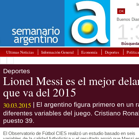
I
OK
Buenos Dia
1:
Búsqueda
Ultimas Noticias
Información General
Economía
Deportes
Polític
Deportes
Lionel Messi es el mejor dela
que va del 2015
30.03.2015
| El argentino figura primero en un 
diferentes variables del juego. Cristiano Ron
puesto 39.
El Observatorio de Fútbol CIES realizó un estudio basado en seis
variables de la calidad futbolística y el resultado arrojó que Messi e